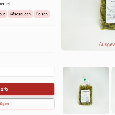
ernell
out
Käsesaucen
Fleisch
Ausgew
korb
fügen