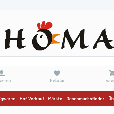
zerkonto
Merklisten
Waren
eigwaren
Hof-Verkauf
Märkte
Geschmacksfinder
Üb