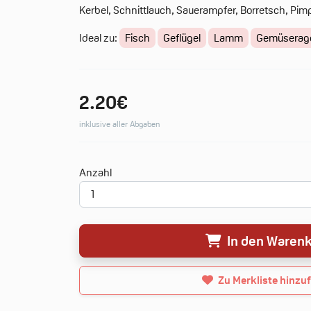
Kerbel, Schnittlauch, Sauerampfer, Borretsch, Pimp
Ideal zu:
Fisch
Geflügel
Lamm
Gemüserag
2.20€
inklusive aller Abgaben
Deine Merkliste
Anzahl
0 Produkte
0.00€
In den Waren
Neue Merkliste erstellen
Zu Merkliste hinzu