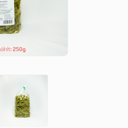
ählt:
250g