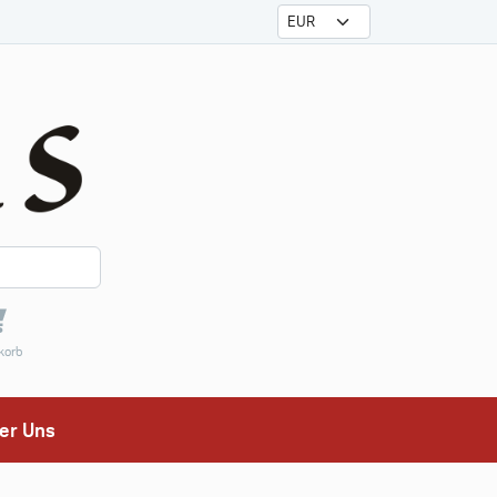
korb
er Uns