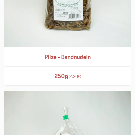
Pilze - Bandnudeln
250g
2.20€