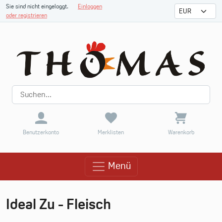
Sie sind nicht eingeloggt.
Einloggen
oder registrieren
Benutzerkonto
Merklisten
Warenkorb
Menü
Menü
Ideal Zu - Fleisch