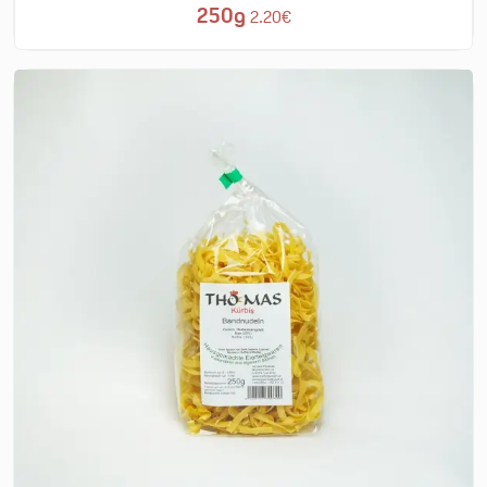
250g
2.20€