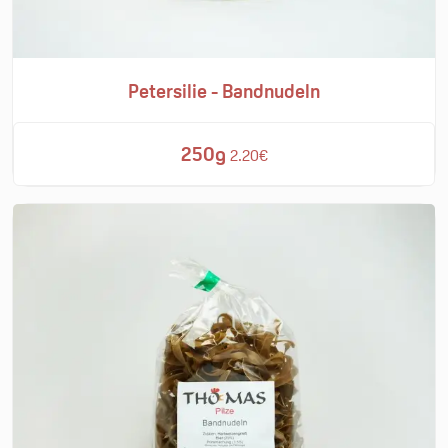
Petersilie - Bandnudeln
250g
2.20€