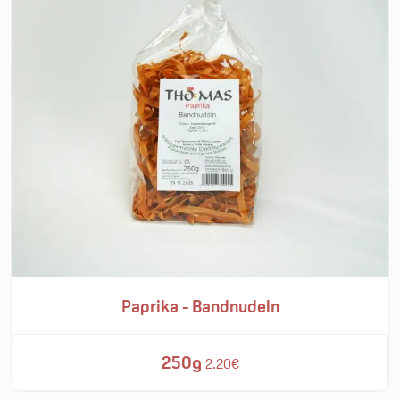
Paprika - Bandnudeln
250g
2.20€