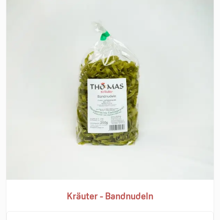
Kräuter - Bandnudeln