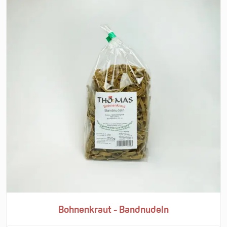
Bohnenkraut - Bandnudeln