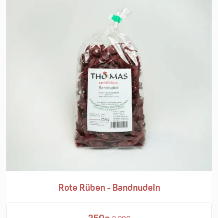
Rote Rüben - Bandnudeln