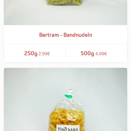
Bertram - Bandnudeln
250g
500g
2.99€
4.99€