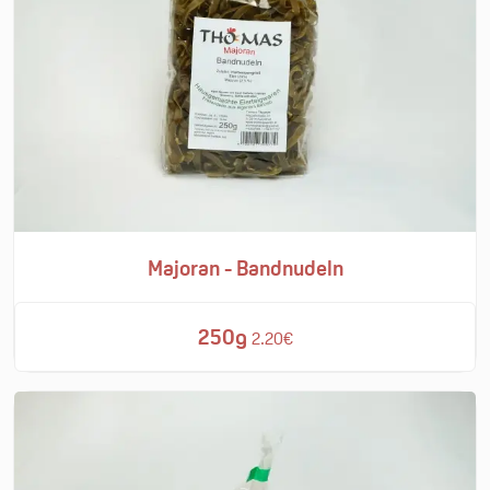
Majoran - Bandnudeln
250g
2.20€