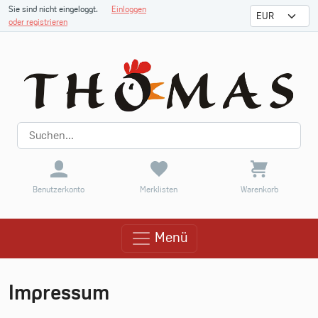
Sie sind nicht eingeloggt.
Einloggen
oder registrieren
Benutzerkonto
Merklisten
Warenkorb
Menü
Menü
Impressum