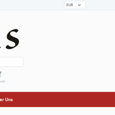
korb
er Uns