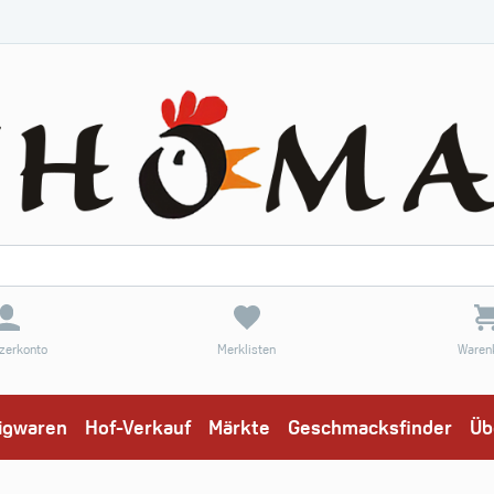
zerkonto
Merklisten
Waren
eigwaren
Hof-Verkauf
Märkte
Geschmacksfinder
Üb