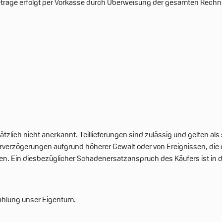
Beträge erfolgt per Vorkasse durch Überweisung der gesamten Rec
ätzlich nicht anerkannt. Teillieferungen sind zulässig und gelten als
ferverzögerungen aufgrund höherer Gewalt oder von Ereignissen, die
en. Ein diesbezüglicher Schadenersatzanspruch des Käufers ist in 
ezahlung unser Eigentum.