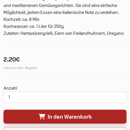
und mediterranen Gemüsegerichten. Sie sind eine einfache
Möglichkeit, jedem Essen eine italienische Note zu verleihen.
Kochzeit: ca. 8 Min
Kochwasser: ca. 1 Liter für 250g
Zutaten: Hartweizengrieß, Eiern von Freilandhuhnern, Oregano
2.20€
inklusive aller Abgaben
Deine Merkliste
Anzahl
0 Produkte
0.00€
In den Warenkorb
Neue Merkliste erstellen