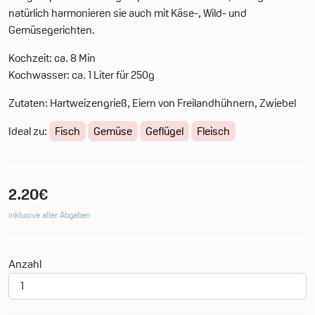
natürlich harmonieren sie auch mit Käse-, Wild- und
Gemüsegerichten.
Kochzeit: ca. 8 Min
Kochwasser: ca. 1 Liter für 250g
Zutaten: Hartweizengrieß, Eiern von Freilandhühnern, Zwiebel
Ideal zu:
Fisch
Gemüse
Geflügel
Fleisch
2.20€
inklusive aller Abgaben
Deine Merkliste
Anzahl
0 Produkte
0.00€