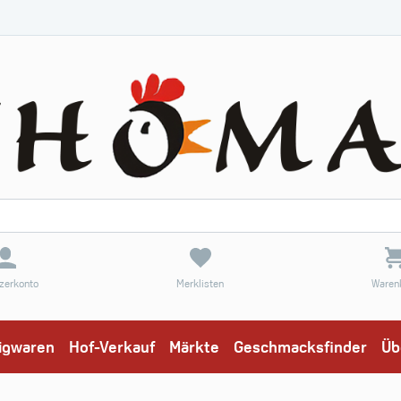
zerkonto
Merklisten
Waren
eigwaren
Hof-Verkauf
Märkte
Geschmacksfinder
Üb