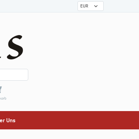
korb
er Uns