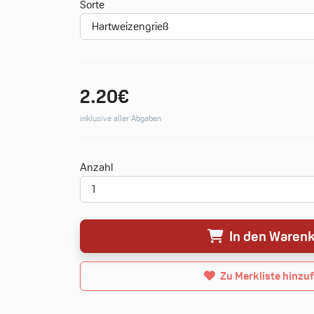
Sorte
2.20€
inklusive aller Abgaben
Deine Merkliste
Anzahl
0 Produkte
0.00€
In den Waren
Neue Merkliste erstellen
Zu Merkliste hinzu