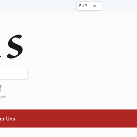
korb
er Uns