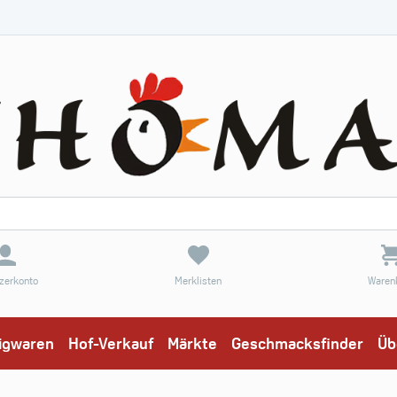
zerkonto
Merklisten
Waren
eigwaren
Hof-Verkauf
Märkte
Geschmacksfinder
Üb