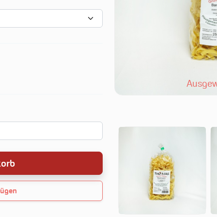
Ausgew
korb
fügen