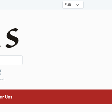
korb
er Uns