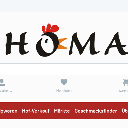
zerkonto
Merklisten
Waren
eigwaren
Hof-Verkauf
Märkte
Geschmacksfinder
Üb