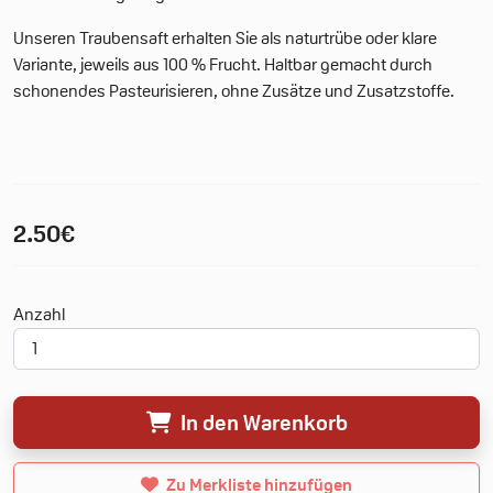
Unseren Traubensaft erhalten Sie als naturtrübe oder klare
Variante, jeweils aus 100 % Frucht. Haltbar gemacht durch
schonendes Pasteurisieren, ohne Zusätze und Zusatzstoffe.
2.50€
Deine Merkliste
Anzahl
0 Produkte
0.00€
In den Warenkorb
Neue Merkliste erstellen
Zu Merkliste hinzufügen